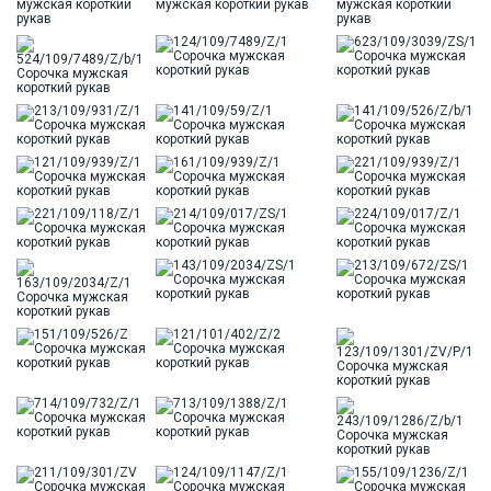
Ворот
Французский
Карман
стандартный, слева, накладной
Силуэт
Полуприталенный силуэт / Regular fit