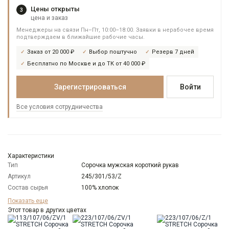
Цены открыты
3
цена и заказ
Менеджеры на связи Пн–Пт, 10:00–18:00. Заявки в нерабочее время
подтверждаем в ближайшие рабочие часы.
Заказ от 20 000 ₽
Выбор поштучно
Резерв 7 дней
Бесплатно по Москве и до ТК от 40 000 ₽
Зарегистрироваться
Войти
Все условия сотрудничества
Характеристики
Тип
Сорочка мужская короткий рукав
Артикул
245/301/53/Z
Состав сырья
100% хлопок
Бренд
GREG
Показать еще
Модель
Этот товар в других цветах
Зауженная
Цвет
Голубой