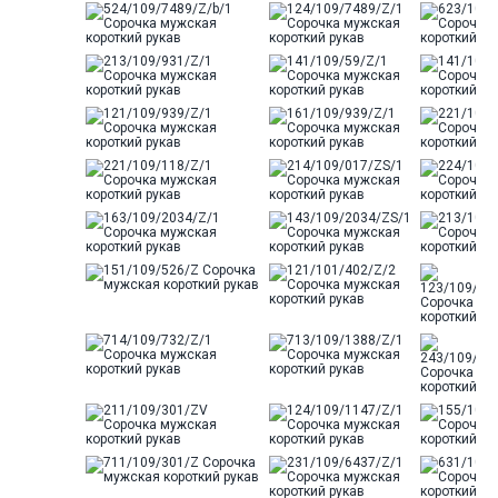
Ворот
Французский
Карман
стандартный, слева, накладной
Силуэт
Полуприталенный силуэт /
Regular fit