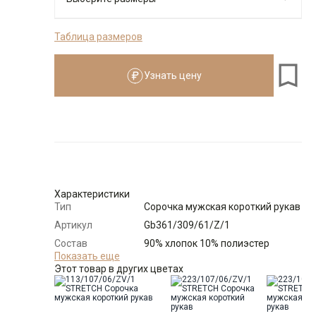
Таблица размеров
176-184
Узнать цену
Размеры для роста
176–184 см
Размер
Количество
Доступно
39
-
+
3
Характеристики
Тип
Сорочка мужская короткий рукав
Выбрать размерный ряд
Артикул
Gb361/309/61/Z/1
по 1 шт каждого доступного размера
Состав
90% хлопок 10% полиэстер
сырья
Показать еще
Этот товар в других цветах
Бренд
GREG
Модель
Зауженная
Цвет
Серый