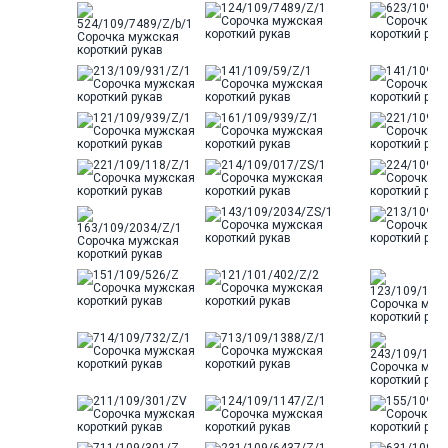
Отделка
Сорочки: кант по нижнему краю
внутренней стойки воротника и
внутренний карман из ткани
компаньона
Ворот
Французский маленький
Карман
стандартный, слева, накладной
Силуэт
Полуприталенный силуэт /
Regular fit