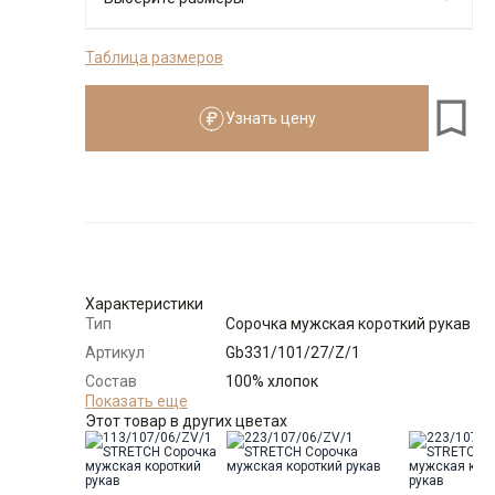
Таблица размеров
176-184
Узнать цену
Размеры для роста
176–184 см
Размер
Количество
Доступно
39
-
+
4
Характеристики
Тип
Сорочка мужская короткий рукав
Выбрать размерный ряд
Артикул
Gb331/101/27/Z/1
по 1 шт каждого доступного размера
Состав
100% хлопок
сырья
Показать еще
Этот товар в других цветах
Бренд
GREG
Модель
Зауженная
Цвет
Серый