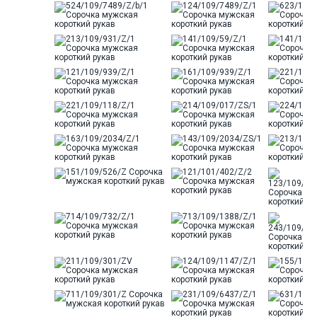
Ворот
Французский
Карман
стандартный, слева, накладной
Силуэт
Полуприталенный силуэт /
Regular fit