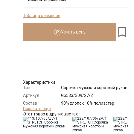
Таблица размеров
176-184
Узнать цену
Размеры для роста
176–184 см
Размер
Количество
Доступно
37
-
+
1
Характеристики
Тип
Сорочка мужская короткий рукав
38
-
+
5
Артикул
Gb533/309/27/Z
Состав
90% хлопок 10% полиэстер
39
-
+
6
сырья
Показать еще
Этот товар в других цветах
Бренд
GREG
Модель
Выбрать размерный ряд
Зауженная
Цвет
Многоцветный
по 1 шт каждого доступного размера