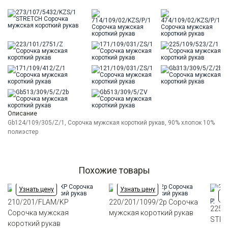
Описание
Gb124/109/305/Z/1, Сорочка мужская короткий рукав, 90% хлопок 10%
полиэстер
Похожие товары
Узнать цену
Узнать цену
Уз
210/201/FLAM/KP
220/201/1099/2p Сорочка
225/
Сорочка мужская
мужская короткий рукав
STRE
короткий рукав