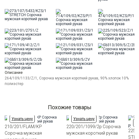
Описание
264/109/1133/Z/1, Сорочка мужская короткий рукав, 90% хлопок 10%
полиэстер
Похожие товары
Узнать цену
Узнать цену
Уз
210/201/FLAM/KP
220/201/1099/2p Сорочка
225/
Сорочка мужская
мужская короткий рукав
STRE