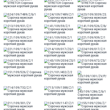
Цвет
Голубой
Отделка
Сорочки: внутренняя стойка воротника из
ткани компаньона
Ворот
Французский маленький
Карман
отсутствует
Силуэт
Полуприталенный силуэт / Regular fit