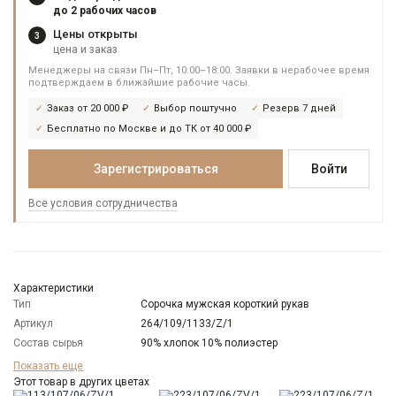
до 2 рабочих часов
Цены открыты
3
цена и заказ
Менеджеры на связи Пн–Пт, 10:00–18:00. Заявки в нерабочее время
подтверждаем в ближайшие рабочие часы.
Заказ от 20 000 ₽
Выбор поштучно
Резерв 7 дней
Бесплатно по Москве и до ТК от 40 000 ₽
Зарегистрироваться
Войти
Все условия сотрудничества
Характеристики
Тип
Сорочка мужская короткий рукав
Артикул
264/109/1133/Z/1
Состав сырья
90% хлопок 10% полиэстер
Бренд
GREG
Показать еще
Модель
Этот товар в других цветах
Зауженная