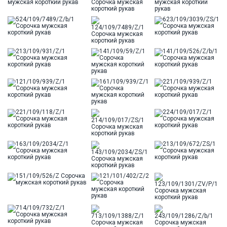
Ворот
Французский
Карман
стандартный, слева, накладной
Силуэт
Прямой силуэт / Сlassic fit