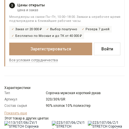
Цены открыты
3
цена и заказ
Менеджеры на связи Пн–Пт, 10:00–18:00. Заявки в нерабочее время
подтверждаем в ближайшие рабочие часы.
Заказ от 20 000 ₽
Выбор поштучно
Резерв 7 дней
Бесплатно по Москве и до ТК от 40 000 ₽
Зарегистрироваться
Войти
Все условия сотрудничества
Характеристики
Тип
Сорочка мужская короткий рукав
Артикул
320/309/GR
Состав сырья
90% хлопок 10% полиэстер
Бренд
GREG
Показать еще
Модель
Этот товар в других цветах
Классическая
Цвет
Серый