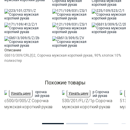
Описание
Gb510/309/CRL(t)2, Сорочка мужская короткий рукав, 90% хлопок 10%
полиэстер
Похожие товары
Узнать цену
Узнать цену
Уз
c500/0/005/Z Сорочка
530/201/FL/Z/1p Сорочка
513/
мужская короткий рукав
мужская короткий рукав
мужс