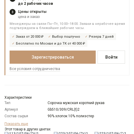
до 2 рабочих часов
Цены открыты
3
цена и заказ
Менеджеры на связи Пн–Пт, 10:00–18:00. Заявки в нерабочее время
подтверждаем в ближайшие рабочие часы.
Заказ от 20 000 ₽
Выбор поштучно
Резерв 7 дней
Бесплатно по Москве и до ТК от 40 000 ₽
Зарегистрироваться
Войти
Все условия сотрудничества
Характеристики
Тип
Сорочка мужская короткий рукав
Артикул
Gb510/309/CRL(t)2
Состав сырья
90% хлопок 10% полиэстер
Бренд
GREG
Показать еще
Модель
Этот товар в других цветах
Классическая