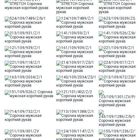
Цвет
Бежевый
Ворот
Французский
Карман
стандартный, слева, накладной
Силуэт
Прямой силуэт / Сlassic fit