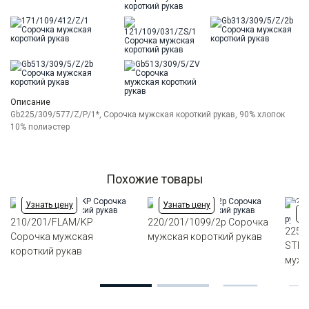
Описание
Gb225/309/577/Z/P/1*, Сорочка мужская короткий рукав, 90% хлопок
10% полиэстер
Похожие товары
Узнать цену
Узнать цену
Уз
210/201/FLAM/KP
220/201/1099/2p Сорочка
225/
Сорочка мужская
мужская короткий рукав
STRE
короткий рукав
мужс