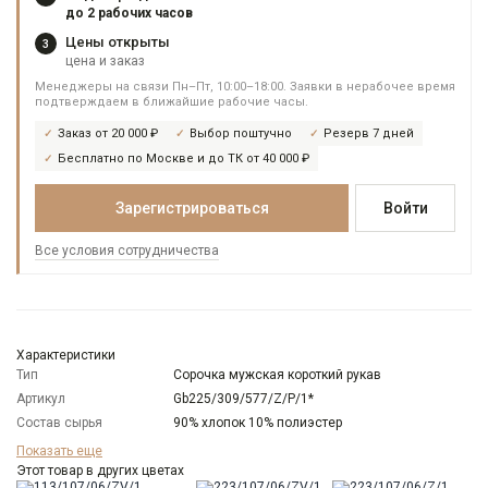
до 2 рабочих часов
Цены открыты
3
цена и заказ
Менеджеры на связи Пн–Пт, 10:00–18:00. Заявки в нерабочее время
подтверждаем в ближайшие рабочие часы.
Заказ от 20 000 ₽
Выбор поштучно
Резерв 7 дней
Бесплатно по Москве и до ТК от 40 000 ₽
Зарегистрироваться
Войти
Все условия сотрудничества
Характеристики
Тип
Сорочка мужская короткий рукав
Артикул
Gb225/309/577/Z/P/1*
Состав сырья
90% хлопок 10% полиэстер
Бренд
GREG
Показать еще
Модель
Этот товар в других цветах
Зауженная