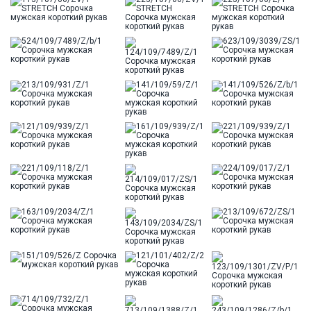
Цвет
Голубой
Ворот
Французский
Карман
стандартный, слева, накладной
Силуэт
Полуприталенный силуэт / Regular fit