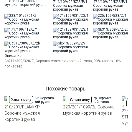
Описание
Gb211/309/320/Z, Сорочка мужская короткий рукав, 90% хлопок 10%
полиэстер
Похожие товары
Узнать цену
Узнать цену
Уз
210/201/FLAM/KP
220/201/1099/2p Сорочка
225/
Сорочка мужская
мужская короткий рукав
STRE
короткий рукав
мужс