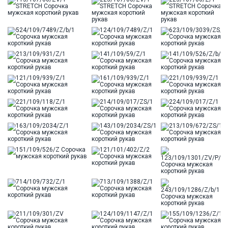
ткани
Модель
Зауженная
Цвет
Голубой
Ворот
Французский
Карман
стандартный, слева, накладной
Силуэт
Полуприталенный силуэт / Regular fit