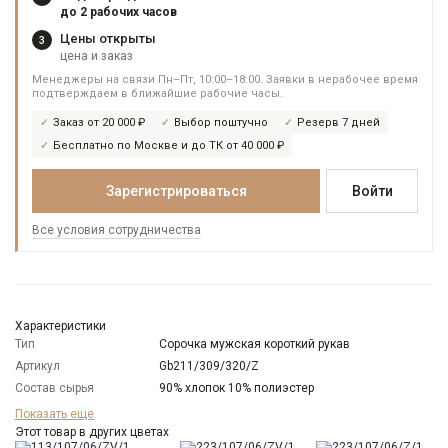
до 2 рабочих часов
Цены открыты
3
цена и заказ
Менеджеры на связи Пн–Пт, 10:00–18:00. Заявки в нерабочее время
подтверждаем в ближайшие рабочие часы.
Заказ от 20 000 ₽
Выбор поштучно
Резерв 7 дней
Бесплатно по Москве и до ТК от 40 000 ₽
Зарегистрироваться
Войти
Все условия сотрудничества
Характеристики
Тип
Сорочка мужская короткий рукав
Артикул
Gb211/309/320/Z
Состав сырья
90% хлопок 10% полиэстер
Бренд
GREG
Показать еще
Особенности
Этот товар в других цветах
Жатый эффект