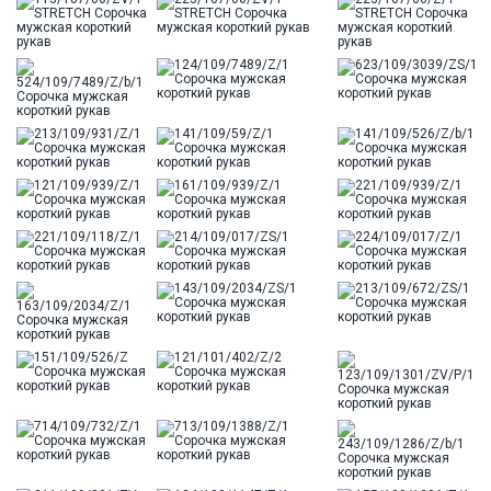
Цвет
Бежевый
Отделка
Сорочки: внутренняя стойка воротника из
ткани компаньона
Ворот
Французский маленький
Карман
стандартный, слева, накладной
Силуэт
Полуприталенный силуэт / Regular fit