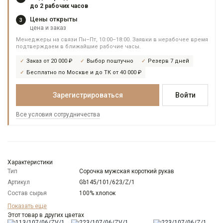
до 2 рабочих часов
Цены открыты
3
цена и заказ
Менеджеры на связи Пн–Пт, 10:00–18:00. Заявки в нерабочее время
подтверждаем в ближайшие рабочие часы.
Заказ от 20 000 ₽
Выбор поштучно
Резерв 7 дней
Бесплатно по Москве и до ТК от 40 000 ₽
Зарегистрироваться
Войти
Все условия сотрудничества
Характеристики
Тип
Сорочка мужская короткий рукав
Артикул
Gb145/101/623/Z/1
Состав сырья
100% хлопок
Бренд
GREG
Показать еще
Модель
Этот товар в других цветах
Зауженная