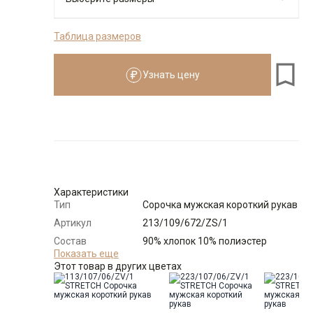
Таблица размеров
176-184
Узнать цену
Размеры для роста
176–184 см
Размер
Количество
Доступно
Узнать о
38
поступлении
Характеристики
Тип
Сорочка мужская короткий рукав
Артикул
213/109/672/ZS/1
Состав
90% хлопок 10% полиэстер
сырья
Показать еще
Этот товар в других цветах
Бренд
GREG
Модель
Зауженная навыпуск
укороченная с разрезами по