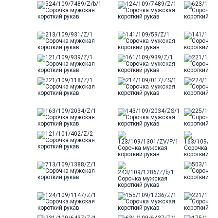
бокам
Цвет
Синий
Отделка
Сорочки: внутренняя стойка
воротника из ткани компаньона
по косой
Ворот
Французский маленький
Карман
отсутствует
Силуэт
Полуприталенный силуэт /
Regular fit