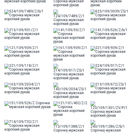
Ворот
Французский
Карман
стандартный, слева, накладной
Силуэт
Прямой силуэт / Сlassic fit