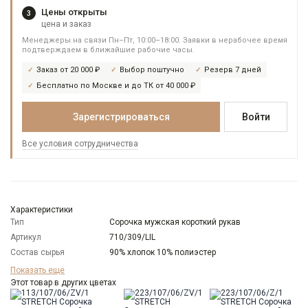
Цены открыты
3
цена и заказ
Менеджеры на связи Пн–Пт, 10:00–18:00. Заявки в нерабочее время
подтверждаем в ближайшие рабочие часы.
Заказ от 20 000 ₽
Выбор поштучно
Резерв 7 дней
Бесплатно по Москве и до ТК от 40 000 ₽
Зарегистрироваться
Войти
Все условия сотрудничества
Характеристики
Тип
Сорочка мужская короткий рукав
Артикул
710/309/LIL
Состав сырья
90% хлопок 10% полиэстер
Бренд
GREG
Показать еще
Модель
Этот товар в других цветах
Классическая
Цвет
Сиреневый