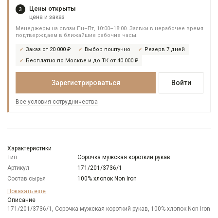
Цены открыты
3
цена и заказ
Менеджеры на связи Пн–Пт, 10:00–18:00. Заявки в нерабочее время
подтверждаем в ближайшие рабочие часы.
Заказ от 20 000 ₽
Выбор поштучно
Резерв 7 дней
Бесплатно по Москве и до ТК от 40 000 ₽
Зарегистрироваться
Войти
Все условия сотрудничества
Характеристики
Тип
Сорочка мужская короткий рукав
Артикул
171/201/3736/1
Состав сырья
100% хлопок Non Iron
Бренд
GREG
Показать еще
Модель
Описание
Классическая
171/201/3736/1, Сорочка мужская короткий рукав, 100% хлопок Non Iron
Цвет
Сиреневый