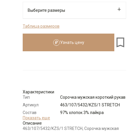
Выберите размеры
Таблица размеров
176-184
Узнать цену
Размеры для роста
176–184 см
Размер
Количество
Доступно
38
-
+
4
Характеристики
Тип
Сорочка мужская короткий рукав
39
-
+
3
Артикул
463/107/5432/KZS/1 STRETCH
Состав
97% хлопок 3% лайкра
40
-
+
2
сырья
Показать еще
Описание
Бренд
GREG
463/107/5432/KZS/1 STRETCH, Сорочка мужская