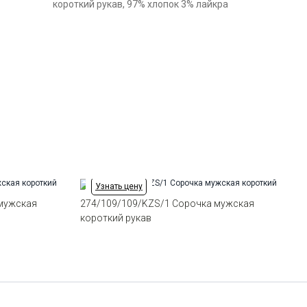
Модель
Выбрать размерный ряд
Зауженная навыпуск
короткий рукав, 97% хлопок 3% лайкра
укороченная
по 1 шт каждого доступного размера
Цвет
Бирюзовый
Ворот
Французский маленький
Карман
отсутствует
Силуэт
Полуприталенный силуэт /
Regular fit
Узнать цену
 мужская
274/109/109/KZS/1 Сорочка мужская
короткий рукав