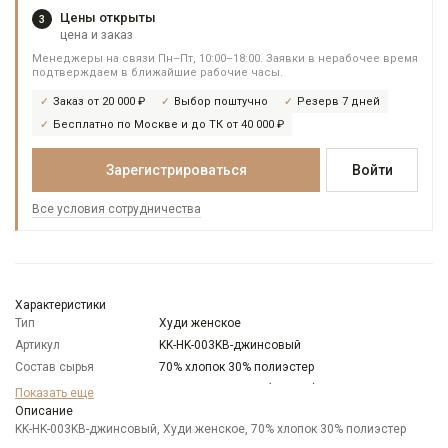
Цены открыты
3
цена и заказ
Менеджеры на связи Пн–Пт, 10:00–18:00. Заявки в нерабочее время
подтверждаем в ближайшие рабочие часы.
Заказ от 20 000 ₽
Выбор поштучно
Резерв 7 дней
Бесплатно по Москве и до ТК от 40 000 ₽
Зарегистрироваться
Войти
Все условия сотрудничества
Характеристики
Тип
Худи женское
Артикул
KK-HK-003KB-джинсовый
Состав сырья
70% хлопок 30% полиэстер
Бренд
KATHARINA KROSS (Россия)
Показать еще
Модель
Описание
Свободная
KK-HK-003KB-джинсовый, Худи женское, 70% хлопок 30% полиэстер
Цвет
Синий