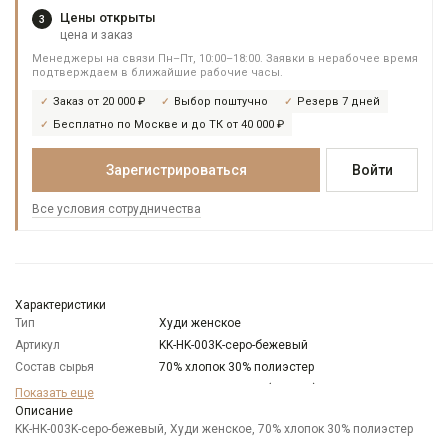
Цены открыты
3
цена и заказ
Менеджеры на связи Пн–Пт, 10:00–18:00. Заявки в нерабочее время
подтверждаем в ближайшие рабочие часы.
Заказ от 20 000 ₽
Выбор поштучно
Резерв 7 дней
Бесплатно по Москве и до ТК от 40 000 ₽
Зарегистрироваться
Войти
Все условия сотрудничества
Характеристики
Тип
Худи женское
Артикул
KK-HK-003K-серо-бежевый
Состав сырья
70% хлопок 30% полиэстер
Бренд
KATHARINA KROSS (Россия)
Показать еще
Модель
Описание
Свободная
KK-HK-003K-серо-бежевый, Худи женское, 70% хлопок 30% полиэстер
Цвет
Бежевый