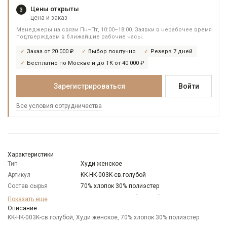
Цены открыты
3
цена и заказ
Менеджеры на связи Пн–Пт, 10:00–18:00. Заявки в нерабочее время
подтверждаем в ближайшие рабочие часы.
Заказ от 20 000 ₽
Выбор поштучно
Резерв 7 дней
Бесплатно по Москве и до ТК от 40 000 ₽
Зарегистрироваться
Войти
Все условия сотрудничества
Характеристики
Тип
Худи женское
Артикул
KK-HK-003K-св.голубой
Состав сырья
70% хлопок 30% полиэстер
Бренд
KATHARINA KROSS (Россия)
Показать еще
Модель
Описание
Свободная
KK-HK-003K-св.голубой, Худи женское, 70% хлопок 30% полиэстер
Цвет
Голубой