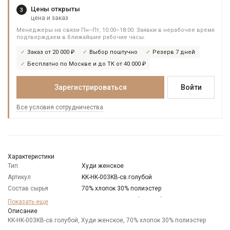
Цены открыты
3
цена и заказ
Менеджеры на связи Пн–Пт, 10:00–18:00. Заявки в нерабочее время
подтверждаем в ближайшие рабочие часы.
Заказ от 20 000 ₽
Выбор поштучно
Резерв 7 дней
Бесплатно по Москве и до ТК от 40 000 ₽
Зарегистрироваться
Войти
Все условия сотрудничества
Характеристики
Тип
Худи женское
Артикул
KK-HK-003KB-св.голубой
Состав сырья
70% хлопок 30% полиэстер
Бренд
KATHARINA KROSS (Россия)
Показать еще
Модель
Описание
Свободная
KK-HK-003KB-св.голубой, Худи женское, 70% хлопок 30% полиэстер
Цвет
Голубой