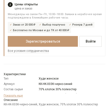
Цены открыты
3
цена и заказ
Менеджеры на связи Пн–Пт, 10:00–18:00. Заявки в нерабочее время
подтверждаем в ближайшие рабочие часы.
Заказ от 20 000 ₽
Выбор поштучно
Резерв 7 дней
Бесплатно по Москве и до ТК от 40 000 ₽
Зарегистрироваться
Войти
Все условия сотрудничества
Характеристики
Тип
Худи женское
Артикул
KK-HK-003K-черно-синий
Состав сырья
70% хлопок 30% полиэстер
Бренд
KATHARINA KROSS (Россия)
Показать еще
Модель
Описание
Свободная
KK-HK-003K-черно-синий, Худи женское, 70% хлопок 30% полиэстер
Цвет
Синий