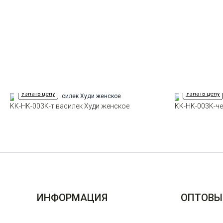
Узнать цену
Узнать цену
KK-HK-003K-т.василек Худи женское
KK-HK-003K-че
ИНФОРМАЦИЯ
ОПТОВЫ