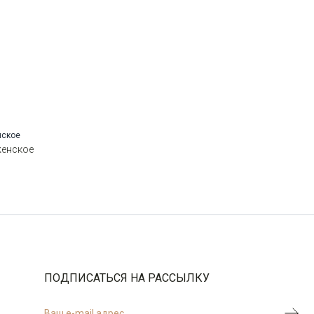
Манжет
прямой
Карман
кенгуру
Силуэт
Прямой силуэт / Сlassic fit
женское
ПОДПИСАТЬСЯ НА РАССЫЛКУ