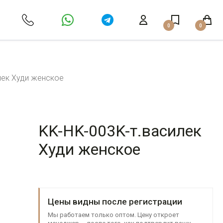
0
0
лек Худи женское
KK-HK-003K-т.василек
Худи женское
Цены видны после регистрации
Мы работаем только оптом. Цену откроет