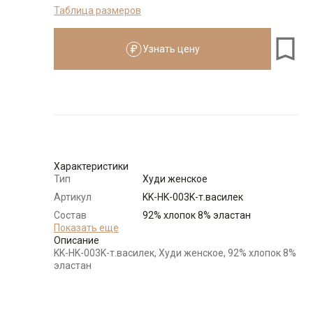
Таблица размеров
Размеры для роста
см
Узнать цену
Размер
Количество
Доступно
44-46 (M)
-
+
13
48-50 (L)
-
+
19
Характеристики
Тип
Худи женское
52-54 (XL)
-
+
10
Артикул
KK-HK-003K-т.василек
Состав
92% хлопок 8% эластан
сырья
Показать еще
Выбрать размерный ряд
Описание
Бренд
KATHARINA KROSS (Россия)
по 1 шт каждого доступного размера
KK-HK-003K-т.василек, Худи женское, 92% хлопок 8%
Модель
Свободная
эластан
Цвет
Синий
Ворот
Круглый с капюшоном