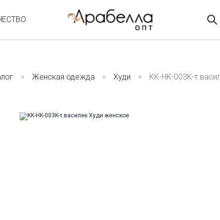
ЧЕСТВО
алог
Женская одежда
Худи
KK-HK-003K-т.васи