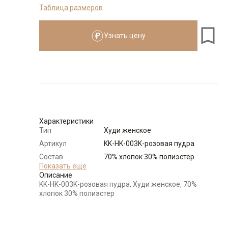
Таблица размеров
Размеры для роста
см
Узнать цену
Размер
Количество
Доступно
44-46 (M)
-
+
18
48-50 (L)
-
+
23
Характеристики
Тип
Худи женское
52-54 (XL)
-
+
16
Артикул
KK-HK-003K-розовая пудра
Состав
70% хлопок 30% полиэстер
сырья
Показать еще
Выбрать размерный ряд
Описание
Бренд
KATHARINA KROSS (Россия)
по 1 шт каждого доступного размера
KK-HK-003K-розовая пудра, Худи женское, 70%
Модель
Свободная
хлопок 30% полиэстер
Цвет
Розовый
Ворот
Круглый с капюшоном