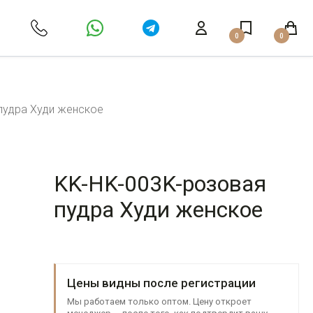
0
0
пудра Худи женское
KK-HK-003K-розовая
пудра Худи женское
Цены видны после регистрации
Мы работаем только оптом. Цену откроет