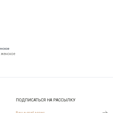
Манжет
прямой
Карман
кенгуру
Силуэт
Прямой силуэт / Сlassic fit
и женское
ПОДПИСАТЬСЯ НА РАССЫЛКУ