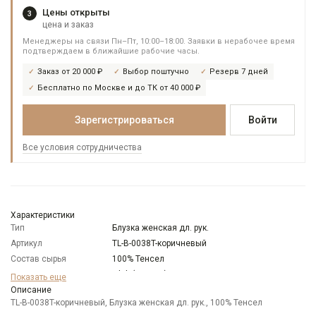
Цены открыты
3
цена и заказ
Менеджеры на связи Пн–Пт, 10:00–18:00. Заявки в нерабочее время
подтверждаем в ближайшие рабочие часы.
Заказ от 20 000 ₽
Выбор поштучно
Резерв 7 дней
Бесплатно по Москве и до ТК от 40 000 ₽
Зарегистрироваться
Войти
Все условия сотрудничества
Характеристики
Тип
Блузка женская дл. рук.
Артикул
TL-B-0038T-коричневый
Состав сырья
100% Тенсел
Бренд
T-lab (Россия)
Показать еще
Модель
Описание
Свободная
TL-B-0038T-коричневый, Блузка женская дл. рук., 100% Тенсел
Цвет
Коричневый