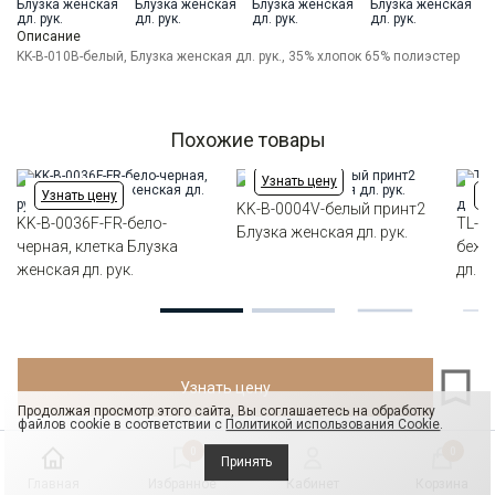
Ворот
Отложной воротник
Манжет
прямой
Описание
Карман
KK-B-010B-белый, Блузка женская дл. рук., 35% хлопок 65% полиэстер
отсутствует
Силуэт
Прямой силуэт / Сlassic fit
Похожие товары
Узнать цену
Узнать цену
Уз
KK-B-0004V-белый принт2
KK-B-0036F-FR-бело-
TL-B
Блузка женская дл. рук.
черная, клетка Блузка
беже
женская дл. рук.
дл. ру
Узнать цену
Продолжая просмотр этого сайта, Вы соглашаетесь на обработку
файлов cookie в соответствии с
Политикой использования Cookie
.
0
0
Принять
Главная
Избранное
Кабинет
Корзина