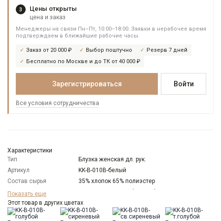
Цены открыты
3
цена и заказ
Менеджеры на связи Пн–Пт, 10:00–18:00. Заявки в нерабочее время
подтверждаем в ближайшие рабочие часы.
Заказ от 20 000 ₽
Выбор поштучно
Резерв 7 дней
Бесплатно по Москве и до ТК от 40 000 ₽
Зарегистрироваться
Войти
Все условия сотрудничества
Характеристики
Тип
Блузка женская дл. рук.
Артикул
KK-B-010B-белый
Состав сырья
35% хлопок 65% полиэстер
Бренд
KATHARINA KROSS (Россия)
Показать еще
Модель
Этот товар в других цветах
Свободная
Цвет
Белый