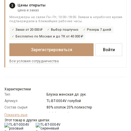
Цены открыты
3
цена и заказ
Менеджеры на связи Пн–Пт, 10:00–18:00. Заявки в нерабочее время
подтверждаем в ближайшие рабочие часы.
Заказ от 20 000 ₽
Выбор поштучно
Резерв 7 дней
Бесплатно по Москве и до ТК от 40 000 ₽
Зарегистрироваться
Войти
Все условия сотрудничества
Характеристики
Тип
Блузка женская дл. рук.
Артикул
TL-BT-0004V голубой
Состав сырья
80% хлопок 20% полиэстер
Бренд
T-lab (Россия)
Показать еще
Модель
Этот товар в других цветах
Свободная
Цвет
Голубой