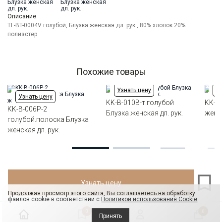
Ворот
Отложной воротник
Манжет
прямой с разрезом с возм.отворота
Описание
Карман
TL-BT-0004V голубой, Блузка женская дл. рук., 80% хлопок 20%
накладной справа
полиэстер
Силуэт
Прямой силуэт / Сlassic fit
Похожие товары
Узнать цену
Уз
Узнать цену
KK-B-010B-т.голубой
KK-B
KK-B-006P-2
Блузка женская дл. рук.
женск
голубой.полоска Блузка
женская дл. рук.
Узнать цену
Продолжая просмотр этого сайта, Вы соглашаетесь на обработку
файлов cookie в соответствии с
Политикой использования Cookie
.
0
0
Принять