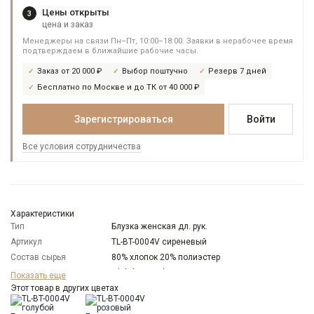
Цены открыты
3
цена и заказ
Менеджеры на связи Пн–Пт, 10:00–18:00. Заявки в нерабочее время
подтверждаем в ближайшие рабочие часы.
Заказ от 20 000 ₽
Выбор поштучно
Резерв 7 дней
Бесплатно по Москве и до ТК от 40 000 ₽
Зарегистрироваться
Войти
Все условия сотрудничества
Характеристики
Тип
Блузка женская дл. рук.
Артикул
TL-BT-0004V сиреневый
Состав сырья
80% хлопок 20% полиэстер
Бренд
T-lab (Россия)
Показать еще
Модель
Этот товар в других цветах
Свободная
Цвет
Сиреневый