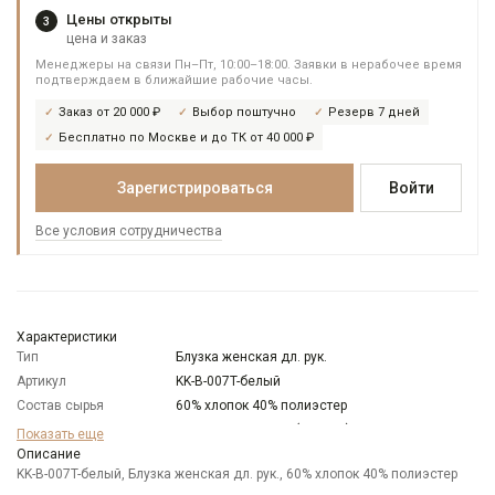
Цены открыты
3
цена и заказ
Менеджеры на связи Пн–Пт, 10:00–18:00. Заявки в нерабочее время
подтверждаем в ближайшие рабочие часы.
Заказ от 20 000 ₽
Выбор поштучно
Резерв 7 дней
Бесплатно по Москве и до ТК от 40 000 ₽
Зарегистрироваться
Войти
Все условия сотрудничества
Характеристики
Тип
Блузка женская дл. рук.
Артикул
KK-B-007T-белый
Состав сырья
60% хлопок 40% полиэстер
Бренд
KATHARINA KROSS (Россия)
Показать еще
Модель
Описание
Свободная
KK-B-007T-белый, Блузка женская дл. рук., 60% хлопок 40% полиэстер
Цвет
Белый