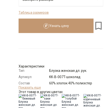
Таблица размеров
Размеры для роста
см
Узнать цену
Размер
Количество
Доступно
52-54
-
+
7
Выбрать размерный ряд
Характеристики
по 1 шт каждого доступного размера
Тип
Блузка женская дл. рук.
Артикул
KK-B-007T-шоколад
Состав
60% хлопок 40% полиэстер
сырья
Показать еще
Этот товар в других цветах
Бренд
KATHARINA KROSS (Россия)
Модель
Свободная
Цвет
Коричневый