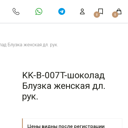
0
0
ад Блузка женская дл. рук.
KK-B-007T-шоколад
Блузка женская дл.
рук.
Цены видны после регистрации