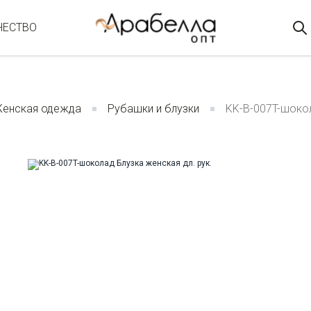
ЧЕСТВО
енская одежда
Рубашки и блузки
KK-B-007T-шокол