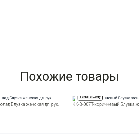
Похожие товары
Узнать цену
олад Блузка женская дл. рук.
KK-B-007T-коричневый Блузка же