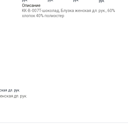
Ворот
Описание
Отложной воротник
KK-B-007T-шоколад, Блузка женская дл. рук., 60%
Манжет
прямой на 2-х пуговицах с
хлопок 40% полиэстер
возм.отворота
Карман
два нагрудных накладных
кармана
Силуэт
Свободный силуэт / Оversize
нская дл. рук.