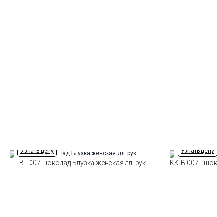
Узнать цену
Узнать цену
TL-BT-007 шоколад Блузка женская дл. рук.
KK-B-007T-шок