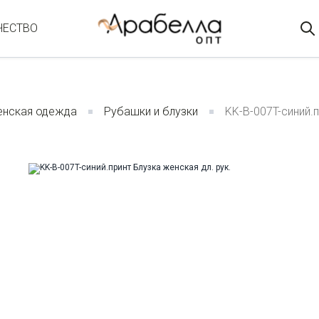
ЧЕСТВО
нская одежда
Рубашки и блузки
KK-B-007T-синий.п