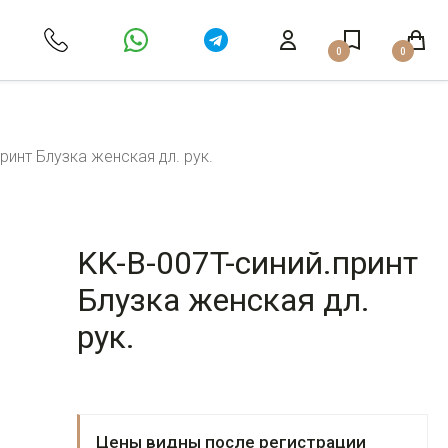
0
0
ринт Блузка женская дл. рук.
KK-B-007T-синий.принт
Блузка женская дл.
рук.
Цены видны после регистрации