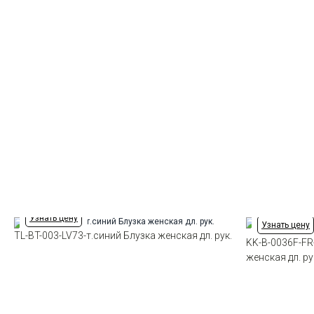
Узнать цену
Узнать цену
TL-BT-003-LV73-т.синий Блузка женская дл. рук.
KK-B-0036F-FR
женская дл. ру