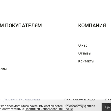
М ПОКУПАТЕЛЯМ
КОМПАНИЯ
О нас
Отзывы
Контакты
ерты
ин Дмитрий Григорьевич.
Пользовательское
По
соглашение
обр
жая просмотр этого сайта, Вы соглашаетесь на обработку файлов
При
 в соответствии с
Политикой использования Cookie
.