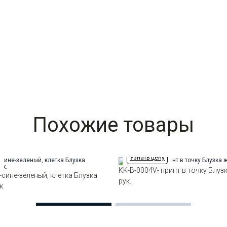
Похожие товары
Узнать цену
KK-B-0004V- принт в точку Блуз
-сине-зеленый, клетка Блузка
рук.
к.