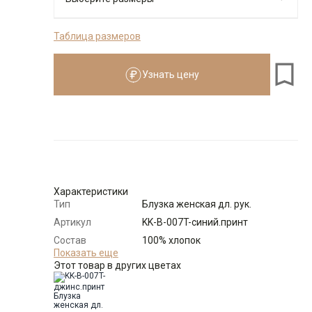
Таблица размеров
Размеры для роста
см
Узнать цену
Размер
Количество
Доступно
48-50
-
+
2
Выбрать размерный ряд
Характеристики
по 1 шт каждого доступного размера
Тип
Блузка женская дл. рук.
Артикул
KK-B-007T-синий.принт
Состав
100% хлопок
сырья
Показать еще
Этот товар в других цветах
Бренд
KATHARINA KROSS (Россия)
Модель
Свободная
Цвет
Синий