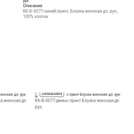
Ворот
Описание
Отложной воротник
KK-B-007T-синий.принт, Блузка женская дл. рук.,
Манжет
прямой на 2-х пуговицах с
100% хлопок
возм.отворота
Карман
два нагрудных накладных
кармана
Силуэт
Свободный силуэт / Оversize
Узнать цену
ка женская дл.
KK-B-007T-джинс.принт Блузка женская дл.
рук.