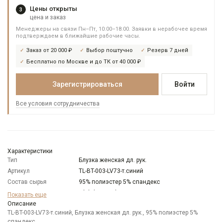
Цены открыты
3
цена и заказ
Менеджеры на связи Пн–Пт, 10:00–18:00. Заявки в нерабочее время
подтверждаем в ближайшие рабочие часы.
Заказ от 20 000 ₽
Выбор поштучно
Резерв 7 дней
Бесплатно по Москве и до ТК от 40 000 ₽
Зарегистрироваться
Войти
Все условия сотрудничества
Характеристики
Тип
Блузка женская дл. рук.
Артикул
TL-BT-003-LV73-т.синий
Состав сырья
95% полиэстер 5% спандекс
Бренд
T-lab (Россия)
Показать еще
Модель
Описание
Полуприлегающая
TL-BT-003-LV73-т.синий, Блузка женская дл. рук., 95% полиэстер 5%
Цвет
Синий
спандекс