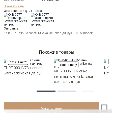
Бренд
KATHARINA KROSS (Россия)
Показать еще
Модель
Этот товар в других цветах
Свободная
Цвет
Синий
Ворот
Отложной воротник
Манжет
прямой на 2-х пуговицах с возм.отворота
Описание
Карман
KK-B-007T-джинс.горох, Блузка женская дл. рук., 100% хлопок
два нагрудных накладных кармана
Силуэт
Свободный силуэт / Оversize
Похожие товары
Узнать цену
Уз
Узнать цену
TL-BT-003-LV73-т.синий
KK-B-
KK-B-0036F-FR-сине-
Блузка женская дл. рук.
Блузк
зеленый, клетка Блузка
женская дл. рук.
Узнать цену