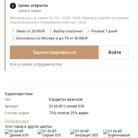
Цены открыты
3
цена и заказ
Менеджеры на связи Пн–Пт, 10:00–18:00. Заявки в нерабочее время
подтверждаем в ближайшие рабочие часы.
Заказ от 20 000 ₽
Выбор поштучно
Резерв 7 дней
Бесплатно по Москве и до ТК от 40 000 ₽
Зарегистрироваться
Войти
Все условия сотрудничества
Характеристики
Тип
Кардиган мужской
Артикул
G136-KF-т.синий 530
Состав сырья
75% хлопок 25% акрил
Бренд
GREG
Показать еще
Модель
Этот товар в других цветах
Классическая
Цвет
Синий