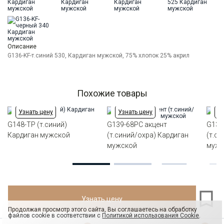
Ворот
Кардиган на пуг. с отложным воротником
Силуэт
Прямой силуэт / Сlassic fit
Описание
G136-KF-т.синий 530, Кардиган мужской, 75% хлопок 25% акрил
Похожие товары
Узнать цену
Узнать цену
Уз
G148-TP (т.синий)
G139-68РС акцент
G139
Кардиган мужской
(т.синий/охра) Кардиган
(т.с
мужской
мужс
Узнать цену
Продолжая просмотр этого сайта, Вы соглашаетесь на обработку
файлов cookie в соответствии с
Политикой использования Cookie
.