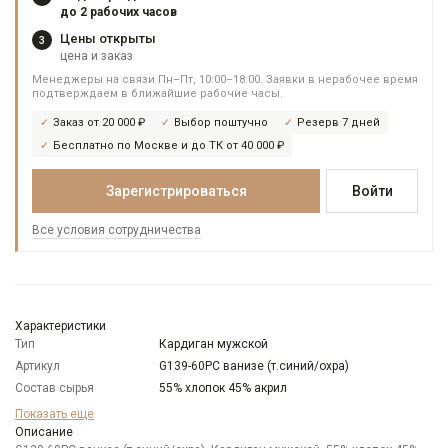
до 2 рабочих часов
Цены открыты
3
цена и заказ
Менеджеры на связи Пн–Пт, 10:00–18:00. Заявки в нерабочее время
подтверждаем в ближайшие рабочие часы.
Заказ от 20 000 ₽
Выбор поштучно
Резерв 7 дней
Бесплатно по Москве и до ТК от 40 000 ₽
Зарегистрироваться
Войти
Все условия сотрудничества
Характеристики
Тип
Кардиган мужской
Артикул
G139-60PC ванизе (т.синий/охра)
Состав сырья
55% хлопок 45% акрил
Бренд
GREG
Показать еще
Особенности
Описание
Меланжевый эффект