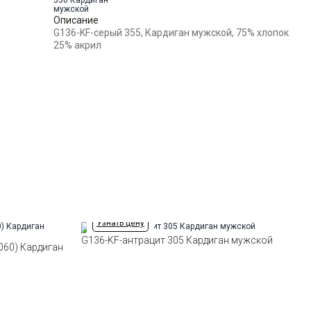
воротником
Силуэт
Прямой силуэт / Сlassic fit
Описание
G136-KF-серый 355, Кардиган мужской, 75% хлопок
25% акрил
Узнать цену
G136-KF-антрацит 305 Кардиган мужской
060) Кардиган