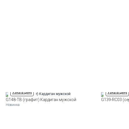
Узнать цену
Узнать цену
G148-TB (графит) Кардиган мужской
G139-RC03 (с
Новинка