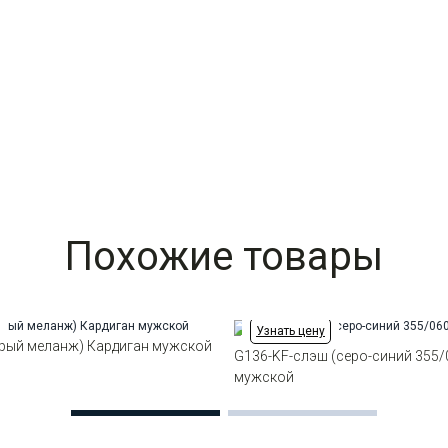
Похожие товары
Узнать цену
ерый меланж) Кардиган мужской
G136-KF-слэш (серо-синий 355/
мужской