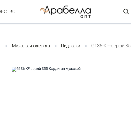
ЧЕСТВО
г
Мужская одежда
Пиджаки
G136-KF-серый 35