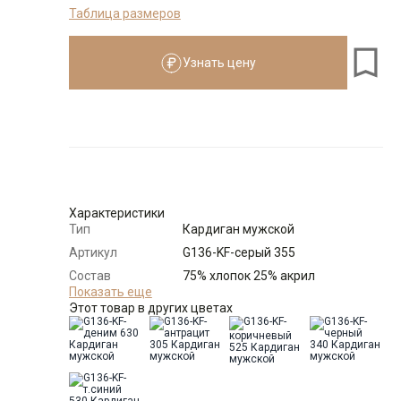
Таблица размеров
176-184
Узнать цену
Размеры для роста
176–184 см
Размер
Количество
Доступно
54
-
+
1
Характеристики
Тип
Кардиган мужской
Выбрать размерный ряд
Артикул
G136-KF-серый 355
по 1 шт каждого доступного размера
Состав
75% хлопок 25% акрил
сырья
Показать еще
Этот товар в других цветах
Бренд
GREG
Модель
Классическая
Цвет
Серый
Ворот
Кардиган на пуг. с отложным