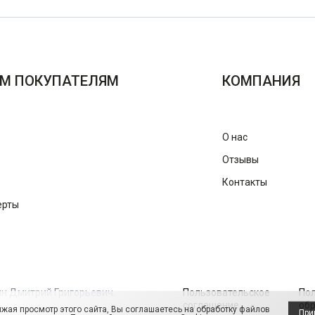
М ПОКУПАТЕЛЯМ
КОМПАНИЯ
О нас
Отзывы
Контакты
ерты
ин Дмитрий Григорьевич.
Пользовательское
По
соглашение
обр
жая просмотр этого сайта, Вы соглашаетесь на обработку файлов
При