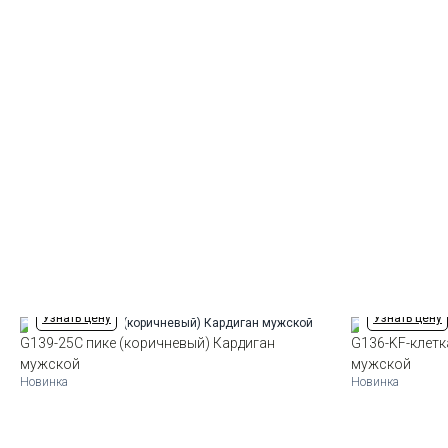
Узнать цену
Узнать цену
G139-25С пике (коричневый) Кардиган
G136-KF-клетк
мужской
мужской
Новинка
Новинка