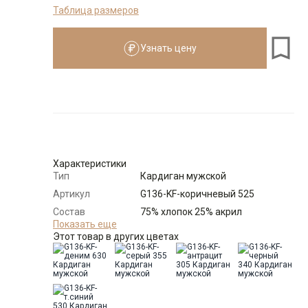
Таблица размеров
176-184
Узнать цену
Размеры для роста
176–184 см
Размер
Количество
Доступно
50
-
+
2
Характеристики
Тип
Кардиган мужской
Выбрать размерный ряд
Артикул
G136-KF-коричневый 525
по 1 шт каждого доступного размера
Состав
75% хлопок 25% акрил
сырья
Показать еще
Этот товар в других цветах
Бренд
GREG
Модель
Классическая
Цвет
Коричневый
Ворот
Кардиган на пуг. с отложным