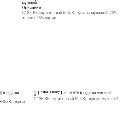
воротником
Силуэт
Описание
Прямой силуэт / Сlassic fit
G136-KF-коричневый 525, Кардиган мужской, 75%
хлопок 25% акрил
Узнать цену
G136-KF-коричневый 525 Кардиган мужской
345) Кардиган