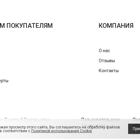
М ПОКУПАТЕЛЯМ
КОМПАНИЯ
О нас
Отзывы
Контакты
ерты
ин Дмитрий Григорьевич.
Пользовательское
По
соглашение
обр
жая просмотр этого сайта, Вы соглашаетесь на обработку файлов
При
 в соответствии с
Политикой использования Cookie
.