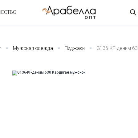
ЧЕСТВО
г
Мужская одежда
Пиджаки
G136-KF-деним 63