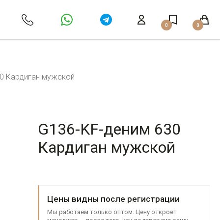
0
0
0 Кардиган мужской
G136-KF-деним 630
Кардиган мужской
Цены видны после регистрации
Мы работаем только оптом. Цену откроет