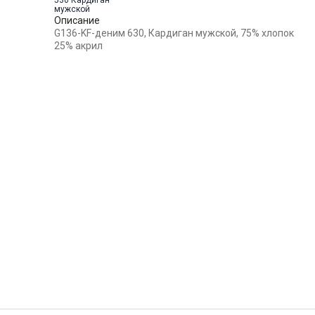
воротником
Силуэт
Прямой силуэт / Сlassic fit
Описание
G136-KF-деним 630, Кардиган мужской, 75% хлопок
58
-
+
4
25% акрил
Выбрать размерный ряд
по 1 шт каждого доступного размера