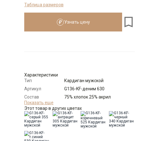
Таблица размеров
176-184
Узнать цену
Размеры для роста
176–184 см
Размер
Количество
Доступно
48
-
+
10
Характеристики
Тип
Кардиган мужской
50
-
+
12
Артикул
G136-KF-деним 630
Состав
75% хлопок 25% акрил
52
-
+
15
сырья
Показать еще
Этот товар в других цветах
Бренд
GREG
Модель
Классическая
54
-
+
16
Цвет
Деним
Ворот
Кардиган на пуг. с отложным
56
-
+
9