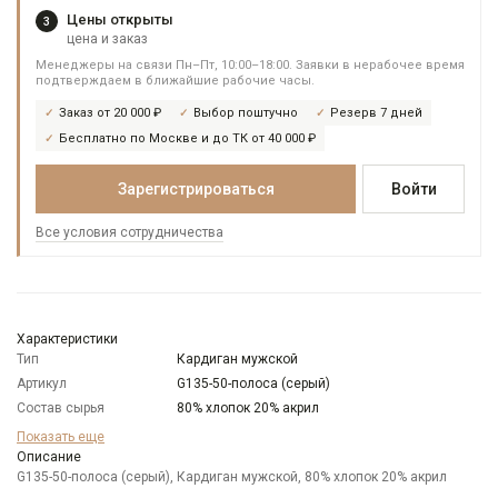
Цены открыты
3
цена и заказ
Менеджеры на связи Пн–Пт, 10:00–18:00. Заявки в нерабочее время
подтверждаем в ближайшие рабочие часы.
Заказ от 20 000 ₽
Выбор поштучно
Резерв 7 дней
Бесплатно по Москве и до ТК от 40 000 ₽
Зарегистрироваться
Войти
Все условия сотрудничества
Характеристики
Тип
Кардиган мужской
Артикул
G135-50-полоса (серый)
Состав сырья
80% хлопок 20% акрил
Бренд
GREG
Показать еще
Модель
Описание
Классическая
G135-50-полоса (серый), Кардиган мужской, 80% хлопок 20% акрил
Цвет
Серый