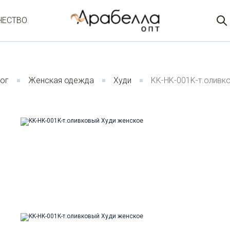
ЧЕСТВО
ог
Женская одежда
Худи
KK-HK-001K-т.оливк