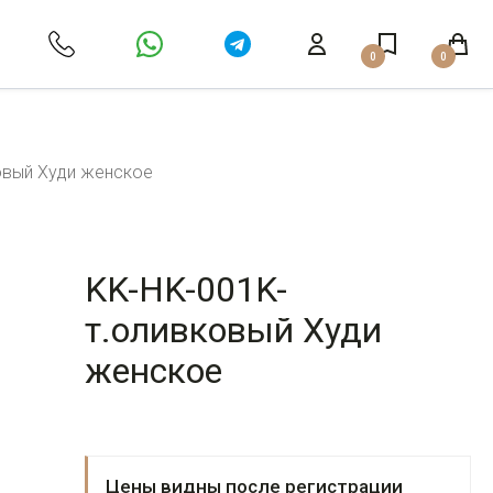
0
0
овый Худи женское
KK-HK-001K-
т.оливковый Худи
женское
Цены видны после регистрации