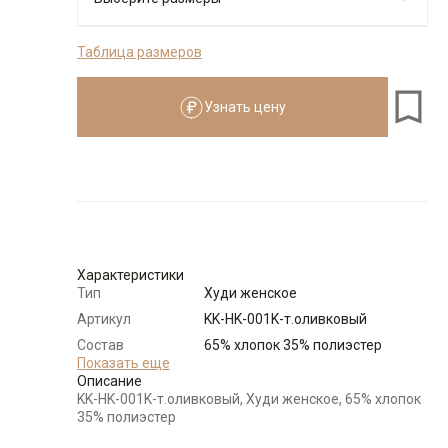
Таблица размеров
Размеры для роста
см
Узнать цену
Размер
Количество
Доступно
48-50 (L)
-
+
1
Выбрать размерный ряд
Характеристики
по 1 шт каждого доступного размера
Тип
Худи женское
Артикул
KK-HK-001K-т.оливковый
Состав
65% хлопок 35% полиэстер
сырья
Показать еще
Описание
Бренд
KATHARINA KROSS (Россия)
KK-HK-001K-т.оливковый, Худи женское, 65% хлопок
Модель
Свободная
35% полиэстер
Цвет
Зеленый