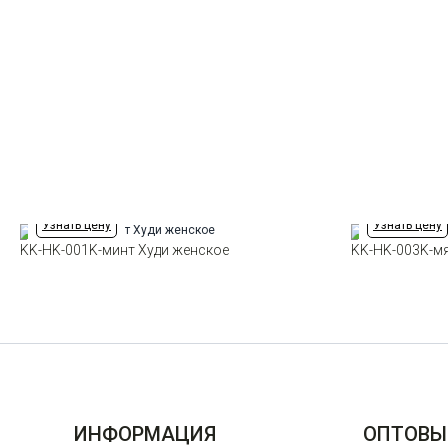
Узнать цену
Узнать цену
KK-HK-001K-минт Худи женское
KK-HK-003K-м
ИНФОРМАЦИЯ
ОПТОВЫ