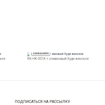
Ворот
Круглый с капюшоном
Манжет
прямой
Карман
кенгуру
Силуэт
Прямой силуэт / Сlassic fit
Узнать цену
кое
KK-HK-001K-т.оливковый Худи женское
ПОДПИСАТЬСЯ НА РАССЫЛКУ