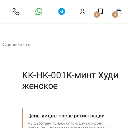
0
0
т Худи женское
KK-HK-001K-минт Худи
женское
Цены видны после регистрации
Мы работаем только оптом. Цену откроет