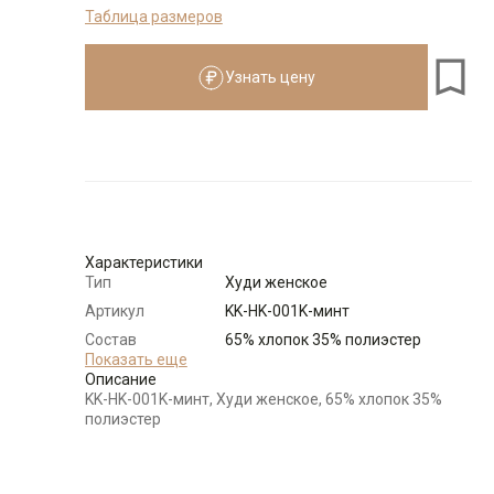
Таблица размеров
Размеры для роста
см
Узнать цену
Размер
Количество
Доступно
44-46 (M)
-
+
1
48-50 (L)
-
+
1
Характеристики
Тип
Худи женское
Выбрать размерный ряд
Артикул
KK-HK-001K-минт
по 1 шт каждого доступного размера
Состав
65% хлопок 35% полиэстер
сырья
Показать еще
Описание
Бренд
KATHARINA KROSS (Россия)
KK-HK-001K-минт, Худи женское, 65% хлопок 35%
Модель
Свободная
полиэстер
Цвет
Зеленый
Ворот
Круглый с капюшоном