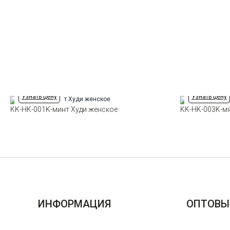
Узнать цену
Узнать цену
KK-HK-001K-минт Худи женское
KK-HK-003K-м
ИНФОРМАЦИЯ
ОПТОВЫ