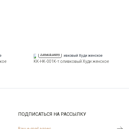
Манжет
прямой
Карман
кенгуру
Силуэт
Прямой силуэт / Сlassic fit
Узнать цену
кое
KK-HK-001K-т.оливковый Худи женское
ПОДПИСАТЬСЯ НА РАССЫЛКУ