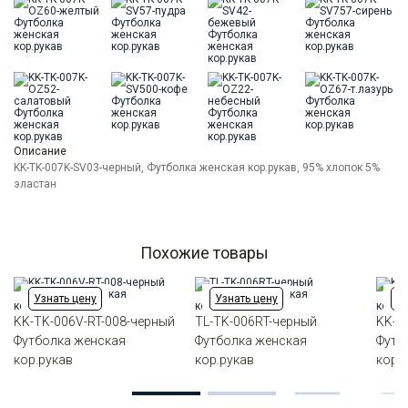
Цвет
Черный
Ворот
Круглый
Силуэт
Прямой силуэт / Сlassic fit
Описание
KK-TK-007K-SV03-черный, Футболка женская кор.рукав, 95% хлопок 5%
эластан
Похожие товары
Узнать цену
Узнать цену
Уз
KK-TK-006V-RT-008-черный
TL-TK-006RT-черный
KK-T
Футболка женская
Футболка женская
Футб
кор.рукав
кор.рукав
кор.