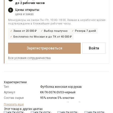
до 2 рабочих часов
Цены открыты
3
цена и заказ
Менеджеры на связи Пн–Пт, 10:00–18:00. Заявки в нерабочее время
подтверждаем в ближайшие рабочие часы.
Заказ от 20 000 ₽
Выбор поштучно
Резерв 7 дней
Бесплатно по Москве и до ТК от 40 000 ₽
Зарегистрироваться
Войти
Все условия сотрудничества
Характеристики
Тип
Футболка женская кор.рукав
Артикул
KK-TK-007K-SV03-черный
Состав сырья
95% хлопок 5% эластан
Бренд
KATHARINA KROSS (Россия)
Показать еще
Модель
Этот товар в других цветах
Прямая