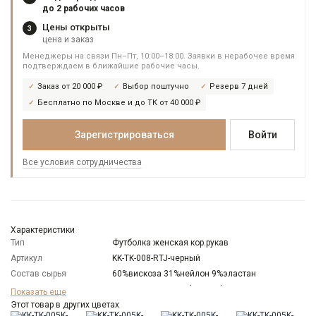
до 2 рабочих часов
Цены открыты
3
цена и заказ
Менеджеры на связи Пн–Пт, 10:00–18:00. Заявки в нерабочее время
подтверждаем в ближайшие рабочие часы.
Заказ от 20 000 ₽
Выбор поштучно
Резерв 7 дней
Бесплатно по Москве и до ТК от 40 000 ₽
Зарегистрироваться
Войти
Все условия сотрудничества
Характеристики
Тип
Футболка женская кор.рукав
Артикул
KK-TK-008-RTJ-черный
Состав сырья
60%вискоза 31%нейлон 9%эластан
Бренд
KATHARINA KROSS (Россия)
Показать еще
Модель
Этот товар в других цветах
Оверсайз