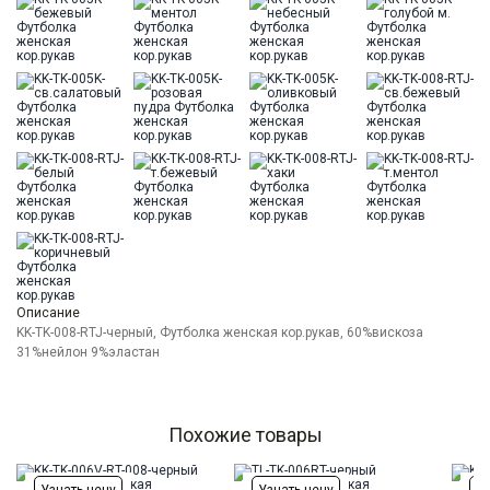
Цвет
Черный
Ворот
Круглый
Силуэт
Свободный силуэт / Оversize
Описание
KK-TK-008-RTJ-черный, Футболка женская кор.рукав, 60%вискоза
31%нейлон 9%эластан
Похожие товары