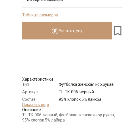
Таблица размеров
Размеры для роста
см
Узнать цену
Размер
Количество
Доступно
44 (S)
-
+
8
46 (M)
-
+
2
Характеристики
Тип
Футболка женская кор.рукав
Выбрать размерный ряд
Артикул
TL-TK-006-черный
по 1 шт каждого доступного размера
Состав
95% хлопок 5% лайкра
сырья
Показать еще
Описание
Бренд
T-lab (Россия)
TL-TK-006-черный, Футболка женская кор.рукав,
Модель
Полуприлегающая
95% хлопок 5% лайкра
Цвет
Черный