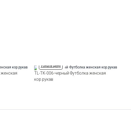
Ворот
Круглый
Силуэт
Полуприталенный силуэт /
Regular fit
Узнать цену
 женская
TL-TK-006-черный Футболка женская
кор.рукав