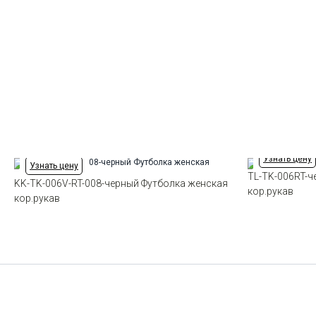
Узнать цену
Узнать цену
TL-TK-006RT-ч
KK-TK-006V-RT-008-черный Футболка женская
кор.рукав
кор.рукав