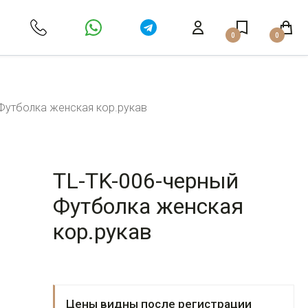
0
0
Футболка женская кор.рукав
TL-TK-006-черный
Футболка женская
кор.рукав
Цены видны после регистрации