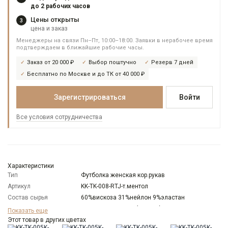
до 2 рабочих часов
Цены открыты
3
цена и заказ
Менеджеры на связи Пн–Пт, 10:00–18:00. Заявки в нерабочее время
подтверждаем в ближайшие рабочие часы.
Заказ от 20 000 ₽
Выбор поштучно
Резерв 7 дней
Бесплатно по Москве и до ТК от 40 000 ₽
Зарегистрироваться
Войти
Все условия сотрудничества
Характеристики
Тип
Футболка женская кор.рукав
Артикул
KK-TK-008-RTJ-т.ментол
Состав сырья
60%вискоза 31%нейлон 9%эластан
Бренд
KATHARINA KROSS (Россия)
Показать еще
Модель
Этот товар в других цветах
Оверсайз