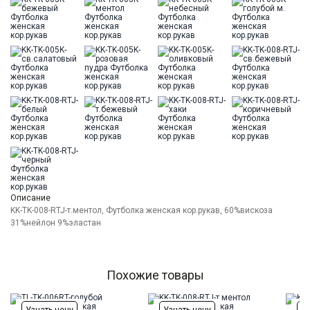
Цвет
Голубой
Ворот
Круглый
Силуэт
Свободный силуэт / Оversize
Описание
KK-TK-008-RTJ-т.ментол, Футболка женская кор.рукав, 60%вискоза
31%нейлон 9%эластан
Похожие товары