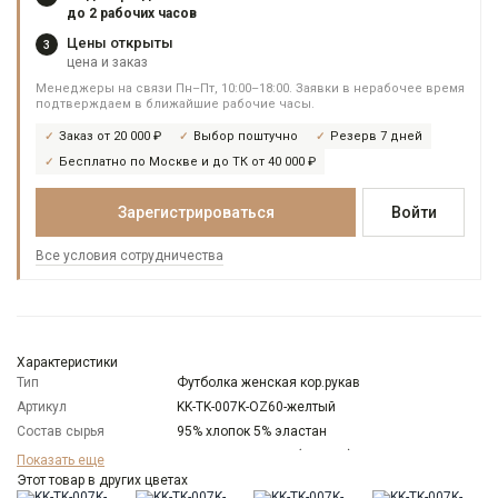
до 2 рабочих часов
Цены открыты
3
цена и заказ
Менеджеры на связи Пн–Пт, 10:00–18:00. Заявки в нерабочее время
подтверждаем в ближайшие рабочие часы.
Заказ от 20 000 ₽
Выбор поштучно
Резерв 7 дней
Бесплатно по Москве и до ТК от 40 000 ₽
Зарегистрироваться
Войти
Все условия сотрудничества
Характеристики
Тип
Футболка женская кор.рукав
Артикул
KK-TK-007K-OZ60-желтый
Состав сырья
95% хлопок 5% эластан
Бренд
KATHARINA KROSS (Россия)
Показать еще
Модель
Этот товар в других цветах
Прямая