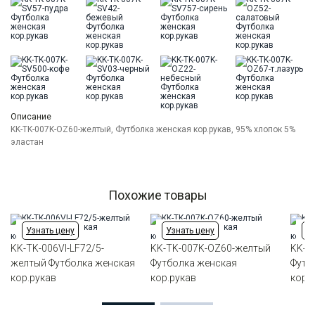
Цвет
Желтый
Ворот
Круглый
Силуэт
Прямой силуэт / Сlassic fit
Описание
KK-TK-007K-OZ60-желтый, Футболка женская кор.рукав, 95% хлопок 5%
эластан
Похожие товары
Узнать цену
Узнать цену
Уз
KK-TK-006VI-LF72/5-
KK-TK-007K-OZ60-желтый
KK-T
желтый Футболка женская
Футболка женская
Футб
кор.рукав
кор.рукав
кор.