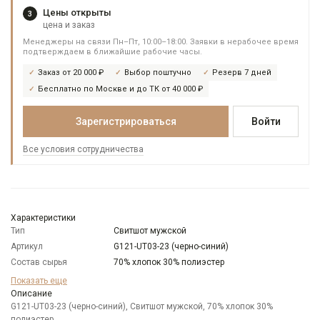
Цены открыты
3
цена и заказ
Менеджеры на связи Пн–Пт, 10:00–18:00. Заявки в нерабочее время
подтверждаем в ближайшие рабочие часы.
Заказ от 20 000 ₽
Выбор поштучно
Резерв 7 дней
Бесплатно по Москве и до ТК от 40 000 ₽
Зарегистрироваться
Войти
Все условия сотрудничества
Характеристики
Тип
Свитшот мужской
Артикул
G121-UT03-23 (черно-синий)
Состав сырья
70% хлопок 30% полиэстер
Бренд
GREG
Показать еще
Модель
Описание
Классическая
G121-UT03-23 (черно-синий), Свитшот мужской, 70% хлопок 30%
Цвет
Синий
полиэстер