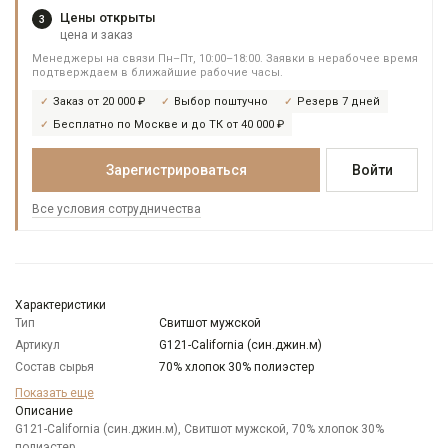
Цены открыты
3
цена и заказ
Менеджеры на связи Пн–Пт, 10:00–18:00. Заявки в нерабочее время
подтверждаем в ближайшие рабочие часы.
Заказ от 20 000 ₽
Выбор поштучно
Резерв 7 дней
Бесплатно по Москве и до ТК от 40 000 ₽
Зарегистрироваться
Войти
Все условия сотрудничества
Характеристики
Тип
Свитшот мужской
Артикул
G121-California (син.джин.м)
Состав сырья
70% хлопок 30% полиэстер
Бренд
GREG
Показать еще
Особенности
Описание
Меланжевый эффект
ткани
G121-California (син.джин.м), Свитшот мужской, 70% хлопок 30%
полиэстер