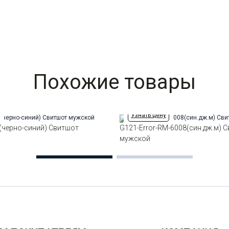
Похожие товары
Узнать цену
(черно-синий) Свитшот
G121-Error-RM-6008(син.дж.м) 
мужской