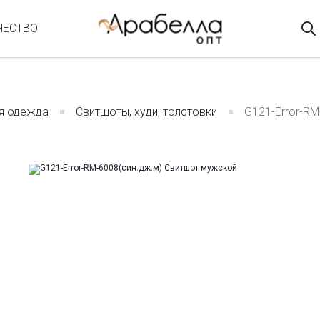
ЧЕСТВО
я одежда
Свитшоты, худи, толстовки
G121-Error-R