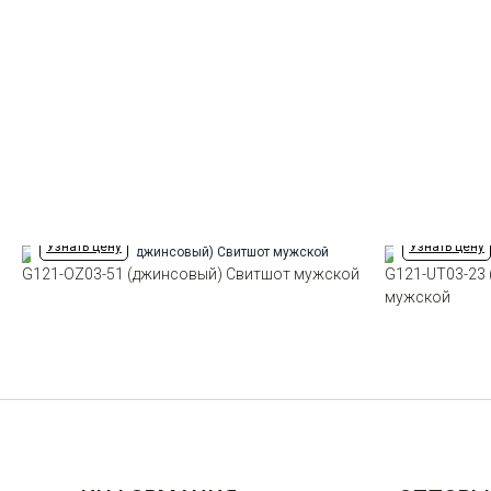
Узнать цену
Узнать цену
G121-OZ03-51 (джинсовый) Свитшот мужской
G121-UT03-23 
мужской