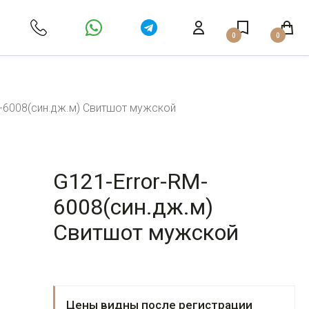
0
0
M-6008(син.дж.м) Свитшот мужской
G121-Error-RM-
6008(син.дж.м)
Свитшот мужской
Цены видны после регистрации