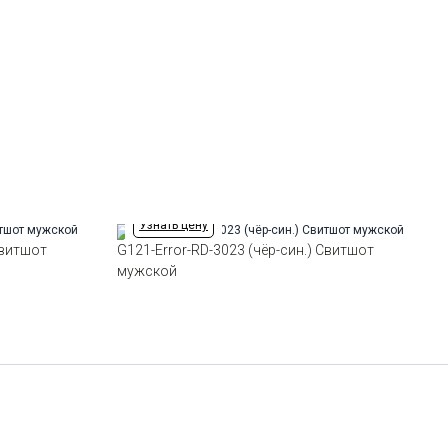
Модель
Классическая
Цвет
Синий
Ворот
Круглый
Силуэт
Прямой силуэт / Сlassic fit
Узнать цену
Свитшот
G121-Error-RD-3023 (чёр-син.) Свитшот
мужской