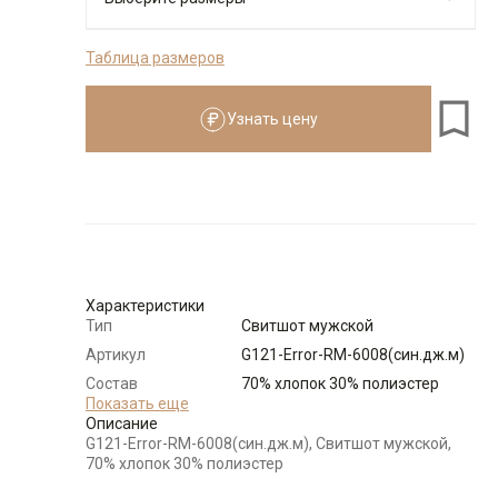
Таблица размеров
176-184
Узнать цену
Размеры для роста
176–184 см
Размер
Количество
Доступно
52-54
-
+
7
Характеристики
Тип
Свитшот мужской
56-58
-
+
9
Артикул
G121-Error-RM-6008(син.дж.м)
Состав
70% хлопок 30% полиэстер
Выбрать размерный ряд
сырья
Показать еще
Описание
по 1 шт каждого доступного размера
Бренд
GREG
G121-Error-RM-6008(син.дж.м), Свитшот мужской,
Особенности
Меланжевый эффект
70% хлопок 30% полиэстер
ткани