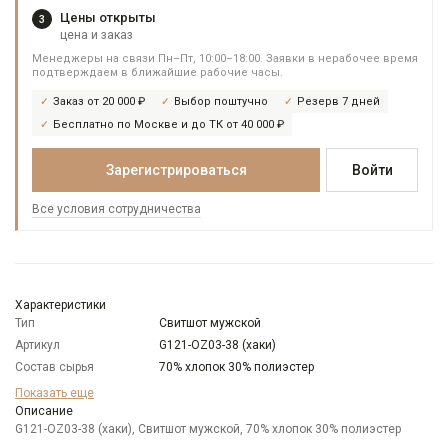
Цены открыты
3
цена и заказ
Менеджеры на связи Пн–Пт, 10:00–18:00. Заявки в нерабочее время
подтверждаем в ближайшие рабочие часы.
Заказ от 20 000 ₽
Выбор поштучно
Резерв 7 дней
Бесплатно по Москве и до ТК от 40 000 ₽
Зарегистрироваться
Войти
Все условия сотрудничества
Характеристики
Тип
Свитшот мужской
Артикул
G121-OZ03-38 (хаки)
Состав сырья
70% хлопок 30% полиэстер
Бренд
GREG
Показать еще
Модель
Описание
Классическая
G121-OZ03-38 (хаки), Свитшот мужской, 70% хлопок 30% полиэстер
Цвет
Черный