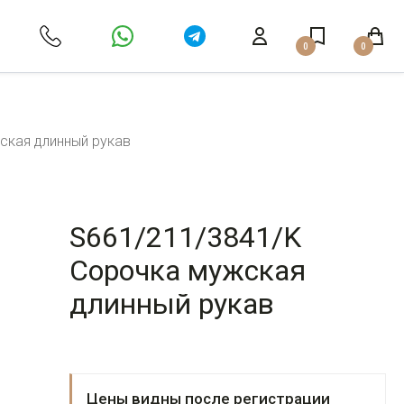
0
0
ская длинный рукав
S661/211/3841/K
Сорочка мужская
длинный рукав
Цены видны после регистрации