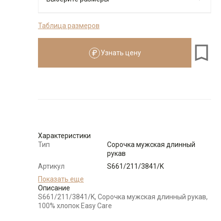
Таблица размеров
176-184
Узнать цену
Размеры для роста
176–184 см
Размер
Количество
Доступно
41
-
+
5
Характеристики
Тип
Сорочка мужская длинный
42
-
+
11
рукав
Артикул
S661/211/3841/K
43
-
+
9
Состав
Показать еще
100% хлопок Easy Care
сырья
Описание
S661/211/3841/K, Сорочка мужская длинный рукав,
Бренд
GREG
100% хлопок Easy Care
44
-
+
10
Особенности
Микровельвет