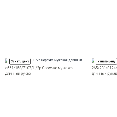
Узнать цену
Узнать цену
c661/158/7107/H/2p Сорочка мужская
265/231/0124
длинный рукав
длинный рука