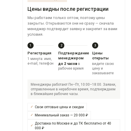
Цены видны после регистрации
Мы работаем только оптом, поэтому цены
закрыты. Открываются они не сразу — сначала
менеджер подтвердит заявку и закрепит за вами
условия.
1
2
3
Регистрация
Подтверждение
Цены
менеджером
открыты
1 минута: имя,
e-mail, телефон
до 2 часов
в
видите свою
рабочее время
цену и
заказываете
Менеджеры работают Пн–Пт, 10:00–18:00. Заявки,
отправленные в нерабочее время, подтверждаем
в ближайшие рабочие часы.
Свои оптовые цены и скидки
Минимальный заказ — 20 000 ₽
Доставка по Москве и до ТК бесплатно от 40
000 ₽