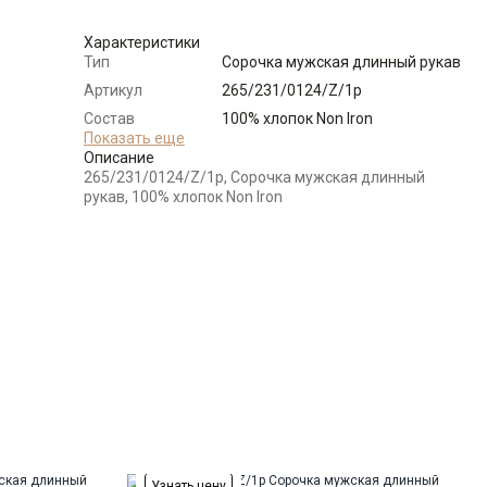
поступлении
Характеристики
Узнать о
40
поступлении
Тип
Сорочка мужская длинный рукав
Артикул
265/231/0124/Z/1p
Узнать о
41
поступлении
Состав
100% хлопок Non Iron
сырья
Показать еще
Описание
Бренд
GREG
265/231/0124/Z/1p, Сорочка мужская длинный
Модель
Зауженная
рукав, 100% хлопок Non Iron
Цвет
Бордовый
Отделка
Сорочки: внутренняя стойка
воротника и внутренний манжет
из ткани компаньона
Ворот
Немецкий
Манжет
классический закругленный на
пуговицах 6 см
Карман
отсутствует
Силуэт
Полуприталенный силуэт /
Regular fit
Узнать цену