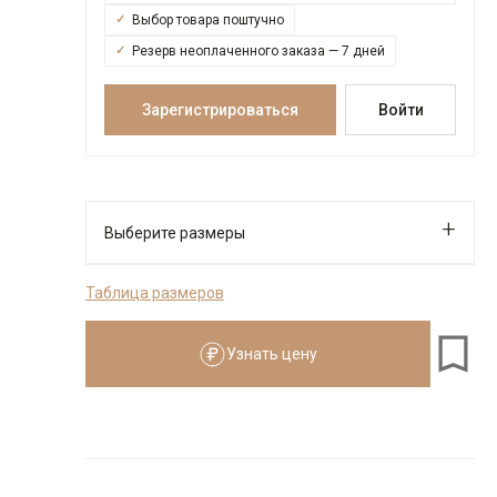
Выбор товара поштучно
Резерв неоплаченного заказа — 7 дней
Зарегистрироваться
Войти
Выберите размеры
Таблица размеров
176-184
Узнать цену
Размеры для роста
176–184 см
Размер
Количество
Доступно
Узнать о
39